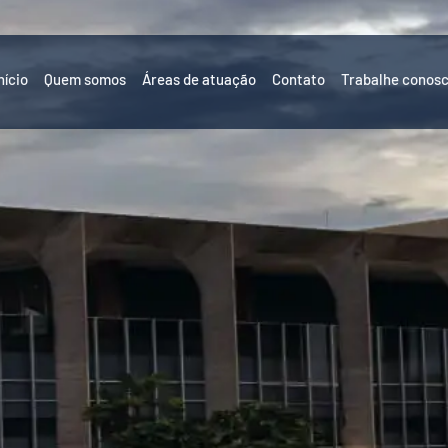
nício
Quem somos
Áreas de atuação
Contato
Trabalhe conos