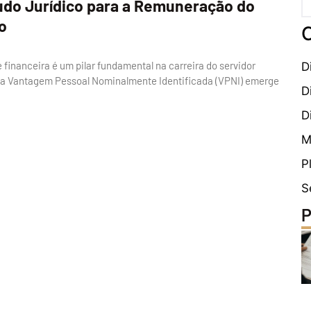
udo Jurídico para a Remuneração do
o
C
 financeira é um pilar fundamental na carreira do servidor
D
, a Vantagem Pessoal Nominalmente Identificada (VPNI) emerge
D
D
M
P
S
P