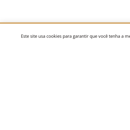
Este site usa cookies para garantir que você tenha a m
Mapa
Início
Quem 
Áreas 
Acreditamos que estamos em
Conta
melhor posição para responder
rapidamente às necessidades de
Traba
nossos clientes e fornecer um
Blog
serviço sob medida.
Políti