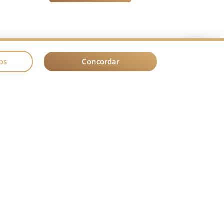
os
Concordar
Outros canais
antoniomarcos.ams
Facebook
om.br
YouTube
l,
, 13º
lia – DF.
em dias