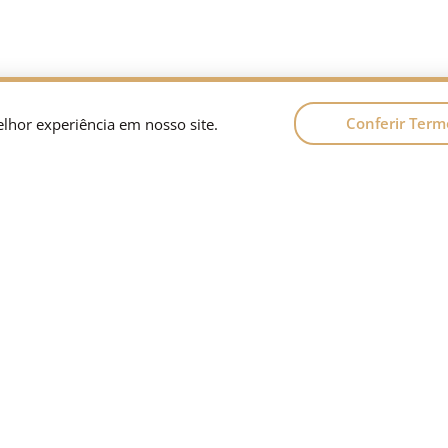
Conferir Term
elhor experiência em nosso site.
 do site
Fale conosco
+55 (61) 9 8154-1310
somos
+55 (61) 2411-1913
de atuação
contato@amsadvocacia.c
to
Asa Sul, Setor Bancário Su
lhe conosco
Edifício Casa de São Paulo
andar, CEP 70078-900 Brasí
ca de Privacidade
De segunda a sexta-feira 