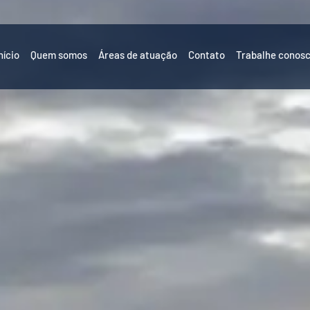
nício
Quem somos
Áreas de atuação
Contato
Trabalhe conos