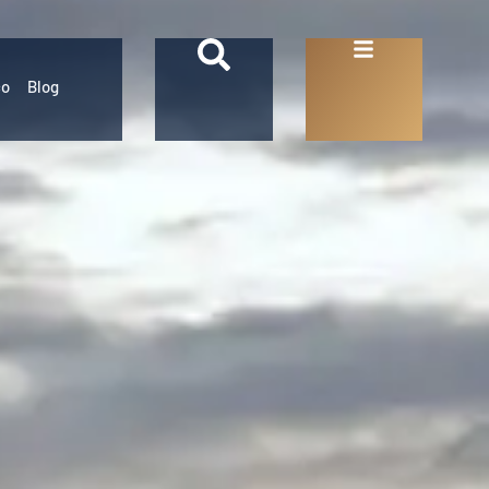
co
Blog