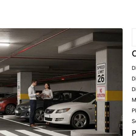
C
D
D
D
M
P
S
P