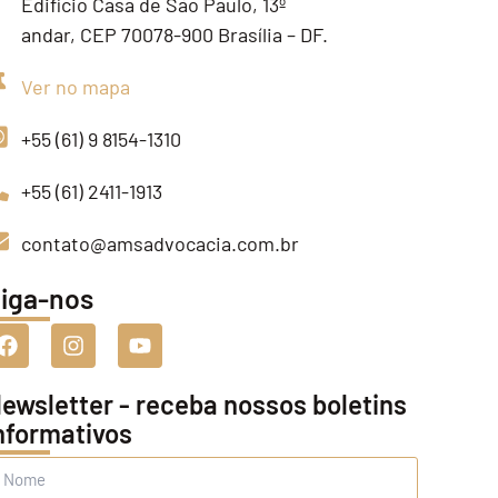
Edifício Casa de São Paulo, 13º
andar, CEP 70078-900 Brasília – DF.
Ver no mapa
+55 (61) 9 8154-1310
+55 (61) 2411-1913
contato@amsadvocacia.com.br
iga-nos
ewsletter - receba nossos boletins
nformativos