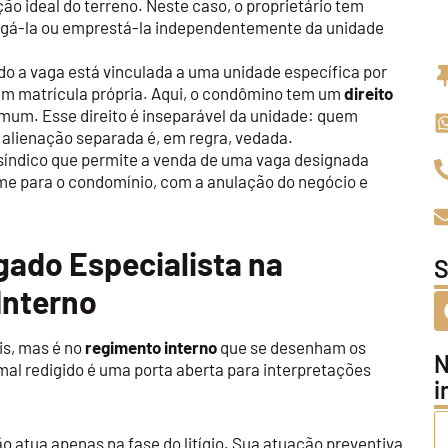
ão ideal do terreno. Neste caso, o proprietário tem
lugá-la ou emprestá-la independentemente da unidade
o a vaga está vinculada a uma unidade específica por
em matrícula própria. Aqui, o condômino tem um
direito
mum. Esse direito é inseparável da unidade: quem
A alienação separada é, em regra, vedada.
m síndico que permite a venda de uma vaga designada
me para o condomínio, com a anulação do negócio e
ado Especialista na
S
Interno
is, mas é no
regimento interno
que se desenham os
N
l redigido é uma porta aberta para interpretações
i
 atua apenas na fase do litígio. Sua atuação preventiva