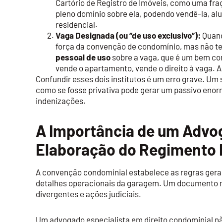
Cartório de Registro de Imóveis, como uma fraç
pleno domínio sobre ela, podendo vendê-la, a
residencial.
Vaga Designada (ou “de uso exclusivo”):
Quand
força da convenção de condomínio, mas não t
pessoal de uso
sobre a vaga, que é um bem co
vende o apartamento, vende o direito à vaga. 
Confundir esses dois institutos é um erro grave. U
como se fosse privativa pode gerar um passivo enor
indenizações.
A Importância de um Advog
Elaboração do Regimento 
A convenção condominial estabelece as regras gera
detalhes operacionais da garagem. Um documento ma
divergentes e ações judiciais.
Um advogado especialista em direito condominial não