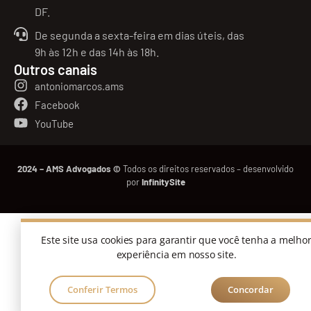
DF.
De segunda a sexta-feira em dias úteis, das
9h às 12h e das 14h às 18h.
Outros canais
antoniomarcos.ams
Facebook
YouTube
2024 – AMS Advogados ©
Todos os direitos reservados – desenvolvido
por
InfinitySite
Este site usa cookies para garantir que você tenha a melho
experiência em nosso site.
Conferir Termos
Concordar