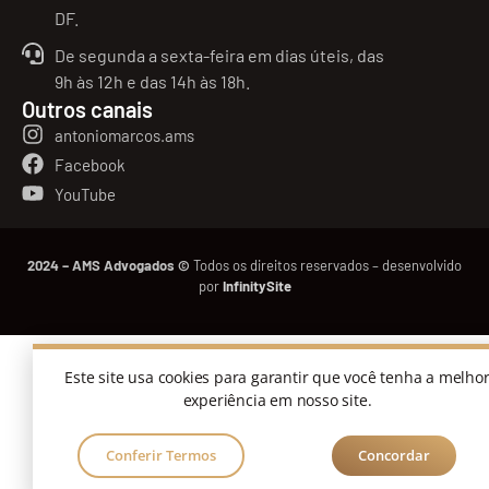
DF.
De segunda a sexta-feira em dias úteis, das
9h às 12h e das 14h às 18h.
Outros canais
antoniomarcos.ams
Facebook
YouTube
2024 – AMS Advogados ©
Todos os direitos reservados – desenvolvido
por
InfinitySite
Este site usa cookies para garantir que você tenha a melho
experiência em nosso site.
Conferir Termos
Concordar