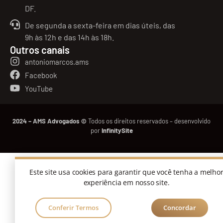
DF.
De segunda a sexta-feira em dias úteis, das
9h às 12h e das 14h às 18h.
Outros canais
antoniomarcos.ams
Facebook
YouTube
2024 – AMS Advogados ©
Todos os direitos reservados – desenvolvido
por
InfinitySite
Este site usa cookies para garantir que você tenha a melho
experiência em nosso site.
Conferir Termos
Concordar