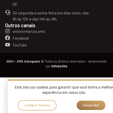
DF.
De segunda a sexta-feira em dias úteis, das
9h às 12h e das 14h às 18h.
Outros canais
antoniomarcos.ams
Facebook
YouTube
2024 – AMS Advogados ©
Todos os direitos reservados – desenvolvido
por
InfinitySite
Este site usa cookies para garantir que você tenha a melho
experiência em nosso site.
Conferir Termos
Concordar