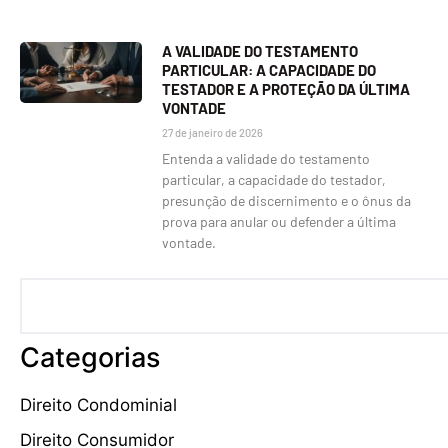
A VALIDADE DO TESTAMENTO
PARTICULAR: A CAPACIDADE DO
TESTADOR E A PROTEÇÃO DA ÚLTIMA
VONTADE
27 de janeiro de 2026
Entenda a validade do testamento
particular, a capacidade do testador,
presunção de discernimento e o ônus da
prova para anular ou defender a última
vontade.
Categorias
Direito Condominial
Direito Consumidor