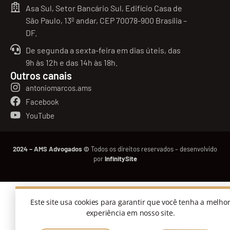
Asa Sul, Setor Bancário Sul, Edifício Casa de
São Paulo, 13º andar, CEP 70078-900 Brasília –
DF.
De segunda a sexta-feira em dias úteis, das
9h às 12h e das 14h às 18h.
Outros canais
antoniomarcos.ams
Facebook
YouTube
2024 – AMS Advogados ©
Todos os direitos reservados – desenvolvido
por
InfinitySite
Este site usa cookies para garantir que você tenha a melho
experiência em nosso site.
Precisa de ajuda?