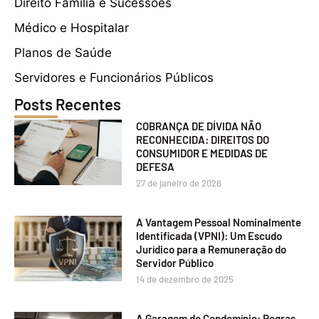
Direito Família e Sucessões
Médico e Hospitalar
Planos de Saúde
Servidores e Funcionários Públicos
Posts Recentes
COBRANÇA DE DÍVIDA NÃO
RECONHECIDA: DIREITOS DO
CONSUMIDOR E MEDIDAS DE
DEFESA
27 de janeiro de 2026
A Vantagem Pessoal Nominalmente
Identificada (VPNI): Um Escudo
Jurídico para a Remuneração do
Servidor Público
14 de dezembro de 2025
A Garagem do Condomínio: Regras