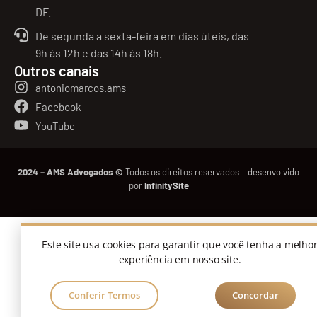
DF.
De segunda a sexta-feira em dias úteis, das
9h às 12h e das 14h às 18h.
Outros canais
antoniomarcos.ams
Facebook
YouTube
2024 – AMS Advogados ©
Todos os direitos reservados – desenvolvido
por
InfinitySite
Este site usa cookies para garantir que você tenha a melho
experiência em nosso site.
Conferir Termos
Concordar