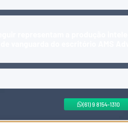
eguir representam a produção intele
a de vanguarda do escritório AMS Ad
(61) 9 8154-1310