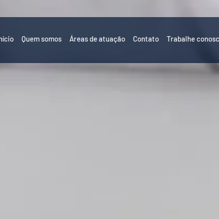
nício
Quem somos
Áreas de atuação
Contato
Trabalhe conos