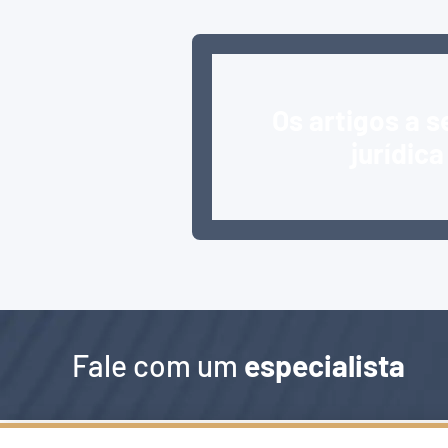
Os artigos a s
jurídic
Fale com um
especialista