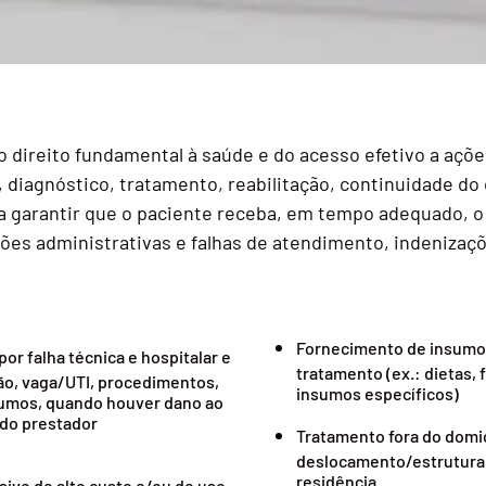
 direito fundamental à saúde e do acesso efetivo a açõe
 diagnóstico, tratamento, reabilitação, continuidade do 
ca garantir que o paciente receba, em tempo adequado, o 
ssões administrativas e falhas de atendimento, indenizaçõ
Fornecimento de insumos
or falha técnica e hospitalar e
tratamento (ex.: dietas, 
ão, vaga/UTI, procedimentos,
insumos específicos)
umos, quando houver dano ao
 do prestador
Tratamento fora do domicí
deslocamento/estrutura 
residência
ive de alto custo e/ou de uso