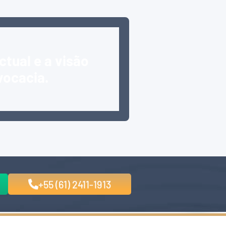
ctual e a visão
vocacia.
+55 (61) 2411-1913