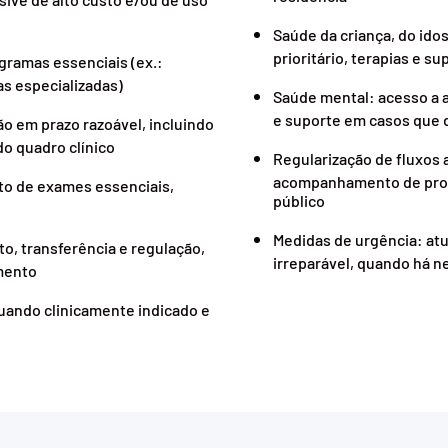
Saúde da criança, do ido
prioritário, terapias e s
gramas essenciais (ex.:
ias especializadas)
Saúde mental: acesso a 
e suporte em casos que
ão em prazo razoável, incluindo
o quadro clínico
Regularização de fluxos 
acompanhamento de prot
to de exames essenciais,
público
Medidas de urgência: atu
to, transferência e regulação,
irreparável, quando há n
mento
uando clinicamente indicado e