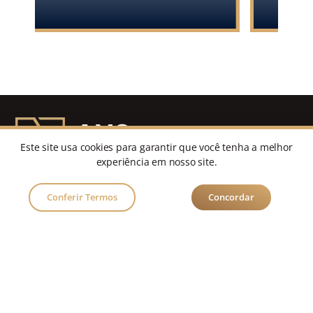
Este site usa cookies para garantir que você tenha a melhor
experiência em nosso site.
Acreditamos que estamos em melhor posição para
Conferir Termos
Concordar
responder rapidamente às necessidades de nossos
clientes e fornecer um serviço sob medida.
Mapa do site
Início
Quem somos
Áreas de atuação